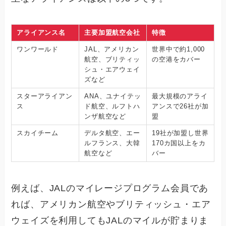
アライアンス名
主要加盟航空会社
特徴
ワンワールド
JAL、アメリカン
世界中で約1,000
航空、ブリティッ
の空港をカバー
シュ・エアウェイ
ズなど
スターアライアン
ANA、ユナイテッ
最大規模のアライ
ス
ド航空、ルフトハ
アンスで26社が加
ンザ航空など
盟
スカイチーム
デルタ航空、エー
19社が加盟し世界
ルフランス、大韓
170カ国以上をカ
航空など
バー
例えば、JALのマイレージプログラム会員であ
れば、アメリカン航空やブリティッシュ・エア
ウェイズを利用してもJALのマイルが貯まりま