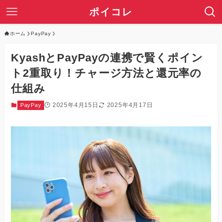
ポイコレ
ホーム
PayPay
KyashとPayPayの連携で賢くポイン
ト2重取り！チャージ方法と還元率の
仕組み
2025年4月15日
2025年4月17日
PayPay