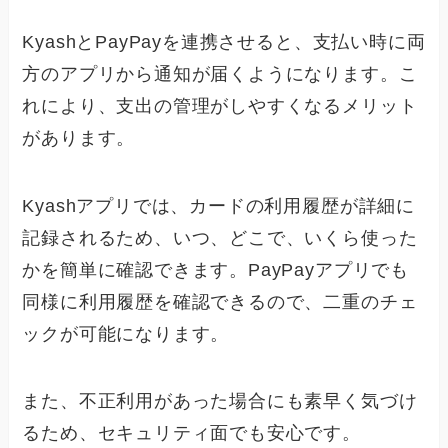
KyashとPayPayを連携させると、支払い時に両
方のアプリから通知が届くようになります。こ
れにより、支出の管理がしやすくなるメリット
があります。
Kyashアプリでは、カードの利用履歴が詳細に
記録されるため、いつ、どこで、いくら使った
かを簡単に確認できます。PayPayアプリでも
同様に利用履歴を確認できるので、二重のチェ
ックが可能になります。
また、不正利用があった場合にも素早く気づけ
るため、セキュリティ面でも安心です。