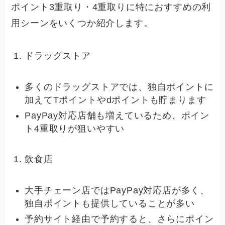
ポイント3重取り・4重取りに特におすすめの利
用シーンをいくつか紹介します。
ドラッグストア
多くのドラッグストアでは、独自ポイントに
加えてTポイントやdポイントも貯まります
PayPay対応店舗も増えているため、ポイン
ト4重取りが狙いやすい
飲食店
大手チェーン店ではPayPay対応店が多く、
独自ポイントも提供していることが多い
予約サイト経由で予約すると、さらにポイン