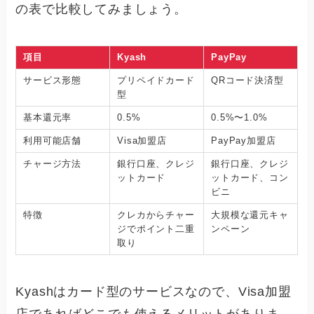
の表で比較してみましょう。
項目
Kyash
PayPay
サービス形態
プリペイドカード
QRコード決済型
型
基本還元率
0.5%
0.5%〜1.0%
利用可能店舗
Visa加盟店
PayPay加盟店
チャージ方法
銀行口座、クレジ
銀行口座、クレジ
ットカード
ットカード、コン
ビニ
特徴
クレカからチャー
大規模な還元キャ
ジでポイント二重
ンペーン
取り
Kyashはカード型のサービスなので、Visa加盟
店であればどこでも使えるメリットがありま