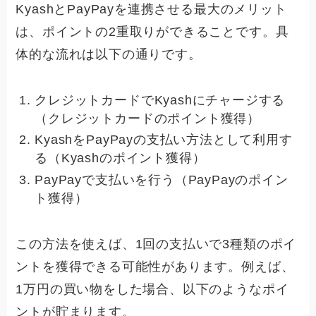
KyashとPayPayを連携させる最大のメリット
は、ポイントの2重取りができることです。具
体的な流れは以下の通りです。
クレジットカードでKyashにチャージする
（クレジットカードのポイント獲得）
KyashをPayPayの支払い方法として利用す
る（Kyashのポイント獲得）
PayPayで支払いを行う（PayPayのポイン
ト獲得）
この方法を使えば、1回の支払いで3種類のポイ
ントを獲得できる可能性があります。例えば、
1万円の買い物をした場合、以下のようなポイ
ントが貯まります。