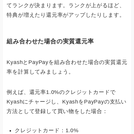
てランクが決まります。ランクが上がるほど、
特典が増えたり還元率がアップしたりします。
組み合わせた場合の実質還元率
KyashとPayPayを組み合わせた場合の実質還元
率を計算してみましょう。
例えば、還元率1.0%のクレジットカードで
Kyashにチャージし、KyashをPayPayの支払い
方法として登録して買い物をした場合：
クレジットカード：1.0%