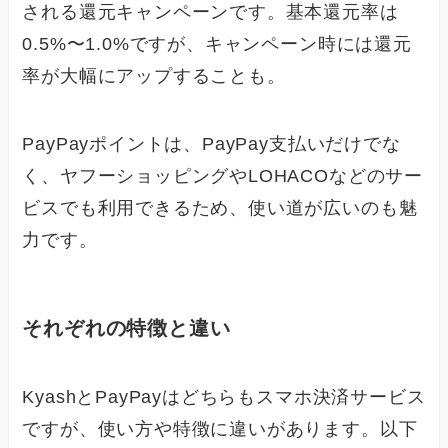
される還元キャンペーンです。基本還元率は
0.5%〜1.0%ですが、キャンペーン時には還元
率が大幅にアップすることも。
PayPayポイントは、PayPay支払いだけでな
く、ヤフーショッピングやLOHACOなどのサー
ビスでも利用できるため、使い道が広いのも魅
力です。
それぞれの特徴と違い
KyashとPayPayはどちらもスマホ決済サービス
ですが、使い方や特徴に違いがあります。以下