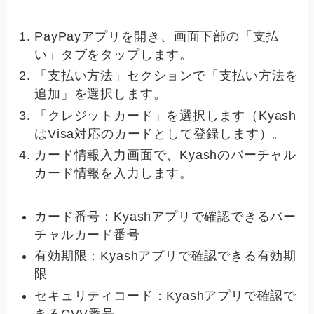
PayPayアプリを開き、画面下部の「支払
い」タブをタップします。
「支払い方法」セクションで「支払い方法を
追加」を選択します。
「クレジットカード」を選択します（Kyash
はVisa対応のカードとして登録します）。
カード情報入力画面で、Kyashのバーチャル
カード情報を入力します。
カード番号：Kyashアプリで確認できるバー
チャルカード番号
有効期限：Kyashアプリで確認できる有効期
限
セキュリティコード：Kyashアプリで確認で
きるCVV番号