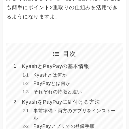
も簡単にポイント2重取りの仕組みを活用でき
るようになりますよ。
目次
KyashとPayPayの基本情報
Kyashとは何か
PayPayとは何か
それぞれの特徴と違い
KyashをPayPayに紐付ける方法
事前準備：両方のアプリをインストー
ル
PayPayアプリでの登録手順