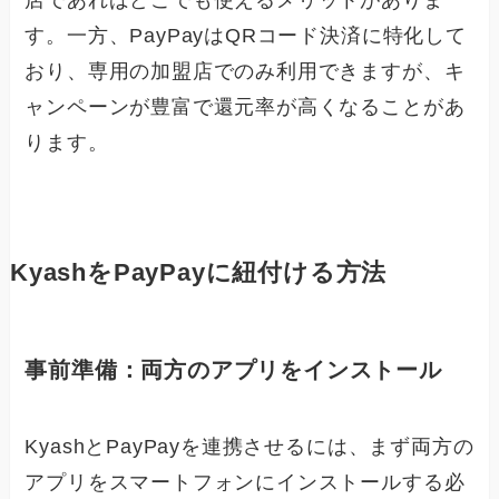
す。一方、PayPayはQRコード決済に特化して
おり、専用の加盟店でのみ利用できますが、キ
ャンペーンが豊富で還元率が高くなることがあ
ります。
KyashをPayPayに紐付ける方法
事前準備：両方のアプリをインストール
KyashとPayPayを連携させるには、まず両方の
アプリをスマートフォンにインストールする必