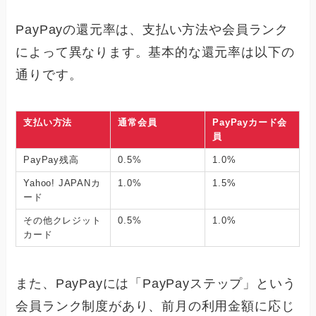
PayPayの還元率は、支払い方法や会員ランク
によって異なります。基本的な還元率は以下の
通りです。
支払い方法
通常会員
PayPayカード会
員
PayPay残高
0.5%
1.0%
Yahoo! JAPANカ
1.0%
1.5%
ード
その他クレジット
0.5%
1.0%
カード
また、PayPayには「PayPayステップ」という
会員ランク制度があり、前月の利用金額に応じ