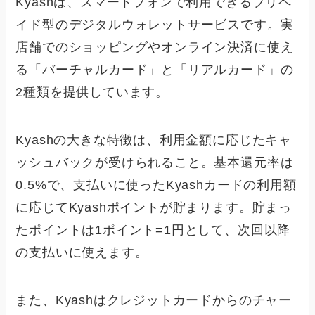
Kyashは、スマートフォンで利用できるプリペ
イド型のデジタルウォレットサービスです。実
店舗でのショッピングやオンライン決済に使え
る「バーチャルカード」と「リアルカード」の
2種類を提供しています。
Kyashの大きな特徴は、利用金額に応じたキャ
ッシュバックが受けられること。基本還元率は
0.5%で、支払いに使ったKyashカードの利用額
に応じてKyashポイントが貯まります。貯まっ
たポイントは1ポイント=1円として、次回以降
の支払いに使えます。
また、Kyashはクレジットカードからのチャー