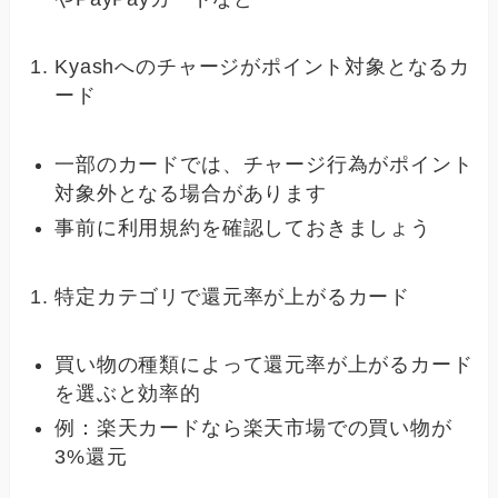
Kyashへのチャージがポイント対象となるカ
ード
一部のカードでは、チャージ行為がポイント
対象外となる場合があります
事前に利用規約を確認しておきましょう
特定カテゴリで還元率が上がるカード
買い物の種類によって還元率が上がるカード
を選ぶと効率的
例：楽天カードなら楽天市場での買い物が
3%還元