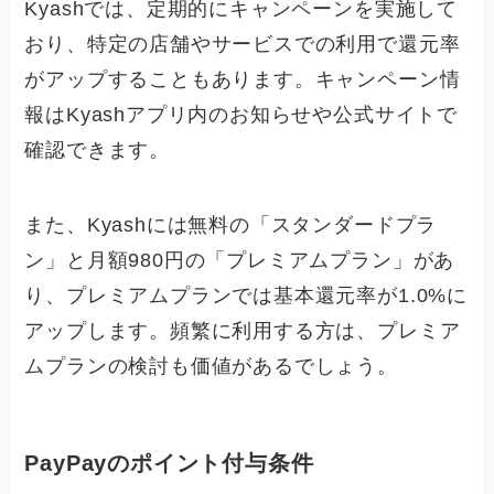
Kyashでは、定期的にキャンペーンを実施して
おり、特定の店舗やサービスでの利用で還元率
がアップすることもあります。キャンペーン情
報はKyashアプリ内のお知らせや公式サイトで
確認できます。
また、Kyashには無料の「スタンダードプラ
ン」と月額980円の「プレミアムプラン」があ
り、プレミアムプランでは基本還元率が1.0%に
アップします。頻繁に利用する方は、プレミア
ムプランの検討も価値があるでしょう。
PayPayのポイント付与条件