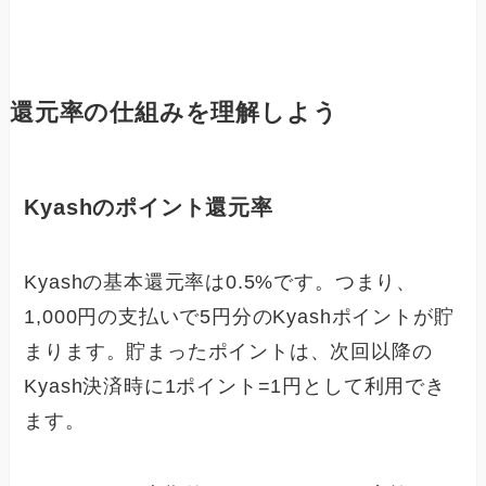
還元率の仕組みを理解しよう
Kyashのポイント還元率
Kyashの基本還元率は0.5%です。つまり、
1,000円の支払いで5円分のKyashポイントが貯
まります。貯まったポイントは、次回以降の
Kyash決済時に1ポイント=1円として利用でき
ます。