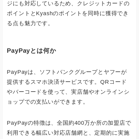
ジにも対応しているため、クレジットカードの
ポイントとKyashのポイントを同時に獲得でき
る点も魅力です。
PayPayとは何か
PayPayは、ソフトバンクグループとヤフーが
提供するスマホ決済サービスです。QRコード
やバーコードを使って、実店舗やオンラインシ
ョップでの支払いができます。
PayPayの特徴は、全国約400万か所の加盟店で
利用できる幅広い対応店舗網と、定期的に実施