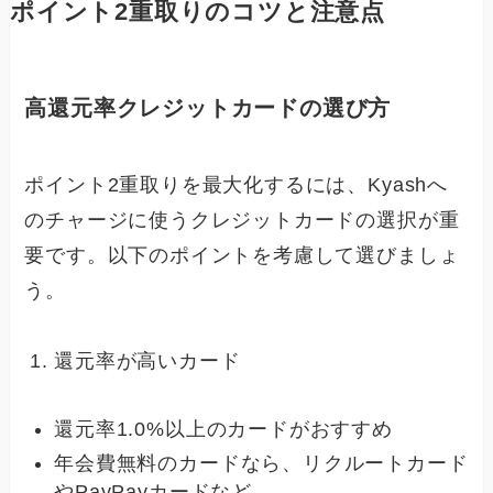
ポイント2重取りのコツと注意点
高還元率クレジットカードの選び方
ポイント2重取りを最大化するには、Kyashへ
のチャージに使うクレジットカードの選択が重
要です。以下のポイントを考慮して選びましょ
う。
還元率が高いカード
還元率1.0%以上のカードがおすすめ
年会費無料のカードなら、リクルートカード
やPayPayカードなど